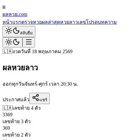
ผ
ผลหวย.com
หน้าแรก
ตรวจหวย
ผลล่าสุด
หวยลาว
เลขโปรด
บทความ
สลับธีม
🇱🇦
งวดวันที่ 18 พฤษภาคม 2569
ผลหวยลาว
ออกทุกวันจันทร์-ศุกร์ เวลา 20:30 น.
ประกาศแล้ว
แชร์
🇱🇦
เลขท้าย 4 ตัว
3
3
6
9
เลขท้าย 3 ตัว
3
6
9
เลขท้าย 2 ตัว