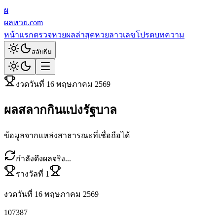
ผ
ผลหวย.com
หน้าแรก
ตรวจหวย
ผลล่าสุด
หวยลาว
เลขโปรด
บทความ
สลับธีม
งวดวันที่ 16 พฤษภาคม 2569
ผลสลากกินแบ่งรัฐบาล
ข้อมูลจากแหล่งสาธารณะที่เชื่อถือได้
กำลังดึงผลจริง...
รางวัลที่ 1
งวดวันที่ 16 พฤษภาคม 2569
1
0
7
3
8
7