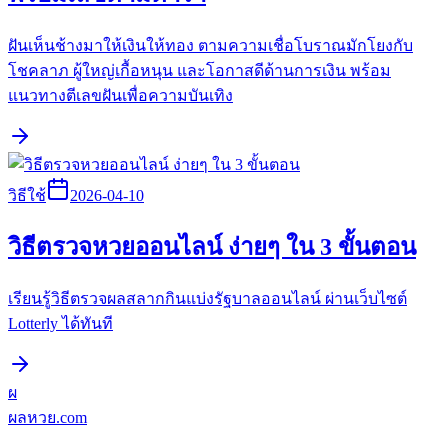
ฝันเห็นช้างมาให้เงินให้ทอง ตามความเชื่อโบราณมักโยงกับ
โชคลาภ ผู้ใหญ่เกื้อหนุน และโอกาสดีด้านการเงิน พร้อม
แนวทางตีเลขฝันเพื่อความบันเทิง
วิธีใช้
2026-04-10
วิธีตรวจหวยออนไลน์ ง่ายๆ ใน 3 ขั้นตอน
เรียนรู้วิธีตรวจผลสลากกินแบ่งรัฐบาลออนไลน์ ผ่านเว็บไซต์
Lotterly ได้ทันที
ผ
ผลหวย.com