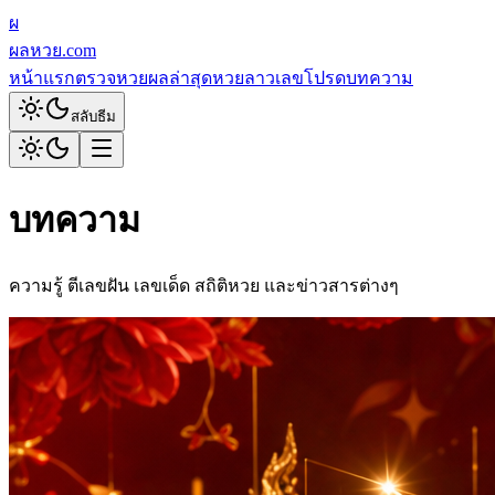
ผ
ผลหวย.com
หน้าแรก
ตรวจหวย
ผลล่าสุด
หวยลาว
เลขโปรด
บทความ
สลับธีม
บทความ
ความรู้ ตีเลขฝัน เลขเด็ด สถิติหวย และข่าวสารต่างๆ