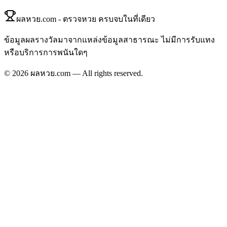
ผลหวย.com - ตรวจหวย ครบจบในที่เดียว
ข้อมูลผลรางวัลมาจากแหล่งข้อมูลสาธารณะ ไม่มีการรับแทง
หรือบริการการพนันใดๆ
©
2026
ผลหวย.com — All rights reserved.